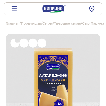
Главная
/
Продукция
/
Сыры
/
Твердые сыры
/
Сыр Пармезан