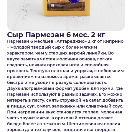
Сыр Пармезан 6 мес. 2 кг
Пармезан 6 месяцев «Алтареджио» 2 кг от Киприно
– молодой твердый сыр с более мягким
характером, чем у старших версий линейки. Во
вкусе заметна чистая молочная основа, легкая
сладость, нежная ореховая нота и спокойная
пряность. Текстура плотная и упругая, с небольшим
крошением на изломе, а аромат раскрывается
быстро и не уходит в резкую солоноватость.
Двухкилограммовый формат удобен для кухни, где
Пармезан используют в разных задачах. Его можно
натереть в пасту, снять стружкой на салат, добавить
в пиццу, суп, омлет, запеканку или сливочный соус.
При нагревании вкус становится теплее, молочная
часть звучит мягче, а ореховый оттенок делает
блюдо более аппетитным. Шестимесячная версия
хороша для тех случаев, когда хочется твердого