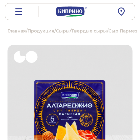
Главная
/
Продукция
/
Сыры
/
Твердые сыры
/
Сыр Пармезан