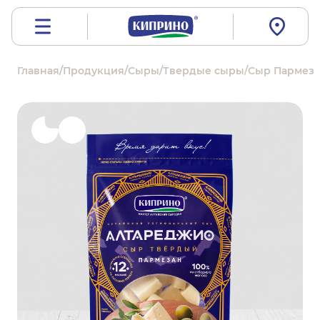
Главная
/
Продукция
/
Сыры
/
Твердые сыры
/
Сыр Пармезан