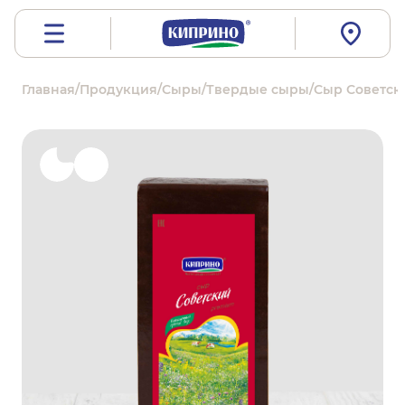
Главная
/
Продукция
/
Сыры
/
Твердые сыры
/
Сыр Советски