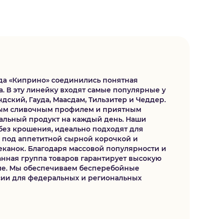
да «Киприно» соединились понятная
а. В эту линейку входят самые популярные у
ндский, Гауда, Маасдам, Tильзитер и Чеддер.
ным сливочным профилем и приятным
сальный продукт на каждый день. Наши
без крошения, идеально подходят для
я под аппетитной сырной корочкой и
канок. Благодаря массовой популярности и
нная группа товаров гарантирует высокую
ле. Мы обеспечиваем бесперебойные
сии для федеральных и региональных