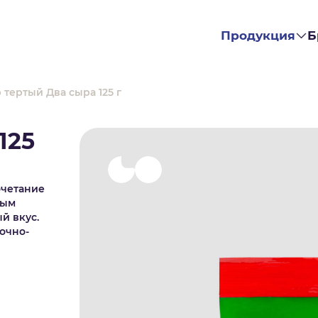
Продукция
Б
 тертый Два сыра 125 г
125
очетание
рым
й вкус.
очно-