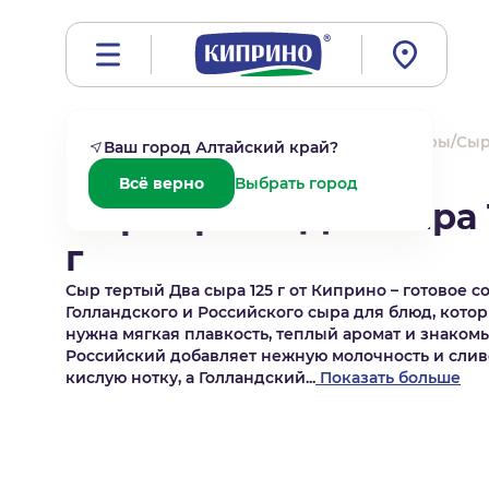
Главная
/
Продукция
/
Сыры
/
Полутвердые сыры
/
Сыр
Ваш город
Алтайский край
?
Всё верно
Выбрать город
Сыр тертый Два сыра 
г
Сыр тертый Два сыра 125 г от Киприно – готовое с
Голландского и Российского сыра для блюд, кото
нужна мягкая плавкость, теплый аромат и знакомы
Российский добавляет нежную молочность и слив
кислую нотку, а Голландский...
Показать больше