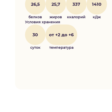
26,5
25,7
337
1410
белков
жиров
ккалорий
кДж
Условия хранения
30
от +2 до +6
суток
температура