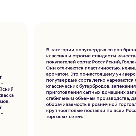
В категории полутвердых сыров брен
классика и строгие стандарты качеств
покупателей сорта: Российский, Голла
Они отличаются пластичностью, неж
ароматом. Это по-настоящему универ
т
полутвердые сорта легко нарезаются 
 –
классических бутербродов, запекани
ийский
приготовления сытных домашних запе
кваска
стабильным объемам производства, да
мов,
оборачиваемость в розничной торгов
т
крупнооптовые поставки по всей Рос
 –
торговых сетей.