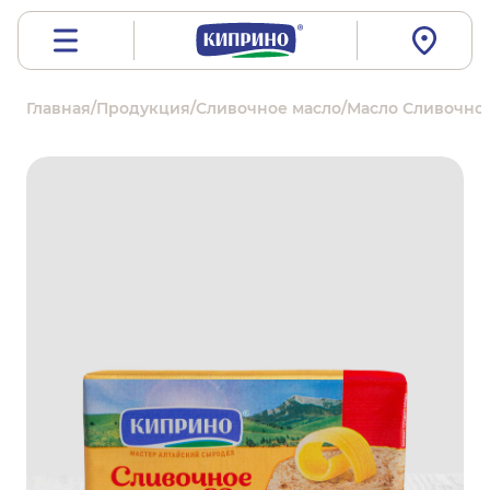
Главная
/
Продукция
/
Сливочное масло
/
Масло Сливочное 