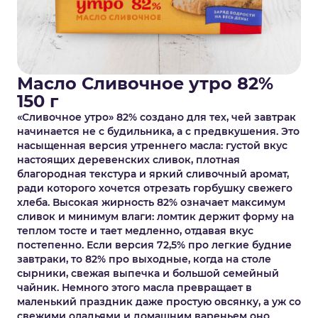
Масло Сливочное утро 82%
150 г
«Сливочное утро» 82% создано для тех, чей завтрак
начинается не с будильника, а с предвкушения. Это
насыщенная версия утреннего масла: густой вкус
настоящих деревенских сливок, плотная
благородная текстура и яркий сливочный аромат,
ради которого хочется отрезать горбушку свежего
хлеба. Высокая жирность 82% означает максимум
сливок и минимум влаги: ломтик держит форму на
теплом тосте и тает медленно, отдавая вкус
постепенно. Если версия 72,5% про легкие будние
завтраки, то 82% про выходные, когда на столе
сырники, свежая выпечка и большой семейный
чайник. Немного этого масла превращает в
маленький праздник даже простую овсянку, а уж со
свежими оладьями и домашним вареньем оно