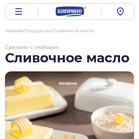
Главная
/
Продукция
/
Сливочное масло
Сделано с любовью
Сливочное масло
Алтареджио
Киприно
Родное
Доброселово