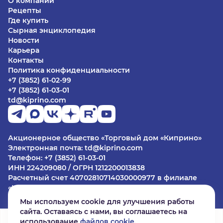
О компании
Рецепты
Где купить
Сырная энциклопедия
Новости
Карьера
Контакты
Политика конфиденциальности
+7 (3852) 61-02-99
+7 (3852) 61-03-01
td@kiprino.com
Акционерное общество «Торговый дом «Киприно»
Электронная почта: td@kiprino.com
Телефон: +7 (3852) 61-03-01
ИНН 224209080 / ОГРН 1212200013838
Расчетный счет 40702810714030000977 в филиале
«Центральный» Банка ВТБ (ПАО) в г. Москве
БИК 044525411
Мы используем cookie для улучшения работы
Юридический адрес: 656002, Алтайский край г.
сайта. Оставаясь с нами, вы соглашаетесь на
Барнаул, ул. Хлебозаводская, дом 10
использование
файлов cookie
.