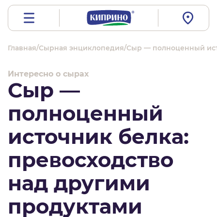
Главная
/
Сырная энциклопедия
/
Сыр — полноценный ист
Интересно о сырах
Сыр —
полноценный
источник белка:
превосходство
над другими
продуктами