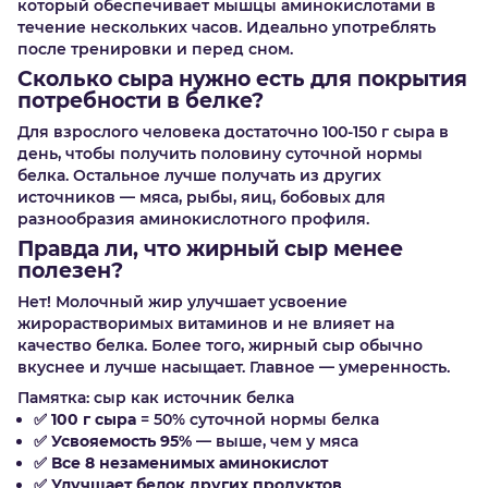
который обеспечивает мышцы аминокислотами в
течение нескольких часов. Идеально употреблять
после тренировки и перед сном.
Сколько сыра нужно есть для покрытия
потребности в белке?
Для взрослого человека достаточно 100-150 г сыра в
день, чтобы получить половину суточной нормы
белка. Остальное лучше получать из других
источников — мяса, рыбы, яиц, бобовых для
разнообразия аминокислотного профиля.
Правда ли, что жирный сыр менее
полезен?
Нет! Молочный жир улучшает усвоение
жирорастворимых витаминов и не влияет на
качество белка. Более того, жирный сыр обычно
вкуснее и лучше насыщает. Главное — умеренность.
Памятка: сыр как источник белка
✅
100 г сыра
= 50% суточной нормы белка
✅
Усвояемость 95%
— выше, чем у мяса
✅
Все 8 незаменимых аминокислот
✅
Улучшает белок других продуктов